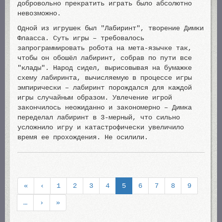
добровольно прекратить играть было абсолютно
невозможно.
Одной из игрушек был "Лабиринт", творение Димки
Флаасса. Суть игры – требовалось
запрограммировать робота на мета-язычке так,
чтобы он обошёл лабиринт, собрав по пути все
"клады". Народ сидел, вырисовывая на бумажке
схему лабиринта, вычисляемую в процессе игры
эмпирически – лабиринт порождался для каждой
игры случайным образом. Увлечение игрой
закончилось неожиданно и закономерно – Димка
переделал лабиринт в 3-мерный, что сильно
усложнило игру и катастрофически увеличило
время ее прохождения. Не осилили.
Нумерация
Первая
«
Предыдущая
‹
Page
1
Page
2
Page
3
Page
4
Текущая
5
Page
6
Page
7
Page
8
Page
9
страниц
страница
страница
страница
…
Следующая
›
Последняя
»
страница
страница