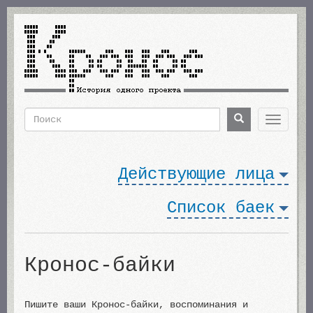
Перейти
к
основному
содержанию
Поиск
Поиск
Toggle
navigat
Форма
поиска
Действующие лица
Список баек
Кронос-байки
Пишите ваши Кронос-байки, воспоминания и