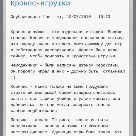
Кронос-игрушки
Опубликовано
flm
-
чт, 10/07/2010 - 16:13
Кронос-игрушки – это отдельная история. Вообще
говоря, Кронос и задумывался изначально потому,
что народу очень хотелось иметь машину для игр
в собственном распоряжении. Дорого бы я дала
сейчас, чтобы поиграть в Кроносовые игрушки.
Чемоданчики – были написаны Джоном Серюковым.
Он подолгу играл в них – должно быть, отлаживал
:)
Ксоникс – каких только не было придумано
стратегий выигрыша! Самым изящным считалось
загнать все шарики-убийцы в узкие комнаты или
лабиринты, где они могли совершать только
слабые подёргивания.
Пентикс – аналог Тетриса, только из пяти
квадратиков – первая игрушка на Илюшином
цветном дисплее. Аддикция игры была такая, что