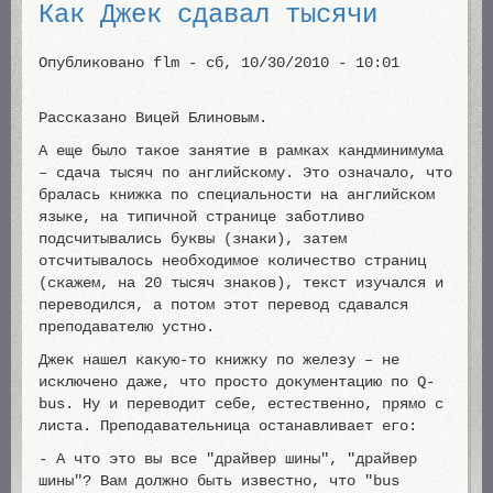
Как Джек сдавал тысячи
Опубликовано
flm
-
сб, 10/30/2010 - 10:01
Рассказано Вицей Блиновым.
А еще было такое занятие в рамках кандминимума
– сдача тысяч по английскому. Это означало, что
бралась книжка по специальности на английском
языке, на типичной странице заботливо
подсчитывались буквы (знаки), затем
отсчитывалось необходимое количество страниц
(скажем, на 20 тысяч знаков), текст изучался и
переводился, а потом этот перевод сдавался
преподавателю устно.
Джек нашел какую-то книжку по железу – не
исключено даже, что просто документацию по Q-
bus. Ну и переводит себе, естественно, прямо с
листа. Преподавательница останавливает его:
- А что это вы все "драйвер шины", "драйвер
шины"? Вам должно быть известно, что "bus