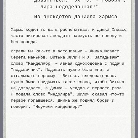
дразниться. "Эх ты, - говорит,
- лиpа недоделанная!"
Из анекдотов Даниила Хармса
Хармс ходил тогда в распечатках, и Димка Флаасс
часто цитировал анекдоты наизусть по поводу и
без повода.
Играли мы как-то в ассоциации – Димка Флаасс,
Серега Маньков, Витька Жилич и я. Загадывают
слово "Канделябр" – явная одноходовка с подачи
"подсвечник". Подавать нужно было мне, а
отгадывать первому – Витьке, следовательно,
нужно было придумать такое слово, чтобы Витька
не догадался, а Димка – угадал с первого раза.
Я подала слово "недолира". Жилич сказал что-то
первое попавшееся, Димка же поднял брови и
говорит: "Неужели канделябр?"