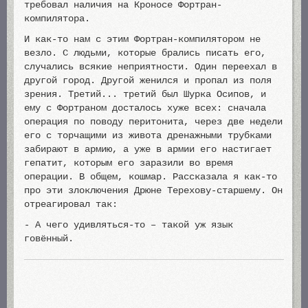
требовал наличия на Кроносе Фортран-
компилятора.
И как-то нам с этим Фортран-компилятором не
везло. С людьми, которые брались писать его,
случались всякие неприятности. Один переехал в
другой город. Другой женился и пропал из поля
зрения. Третий... третий был Шурка Осипов, и
ему с Фортраном досталось хуже всех: сначала
операция по поводу перитонита, через две недели
его с торчащими из живота дренажными трубками
забирают в армию, а уже в армии его настигает
гепатит, которым его заразили во время
операции. В общем, кошмар. Рассказала я как-то
про эти злоключения Дрюне Терехову-старшему. Он
отреагировал так:
- А чего удивляться-то – такой уж язык
говённый.