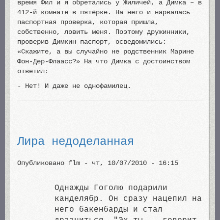
время Фил и я обретались у Жиличей, а Димка – в
412-й комнате в пятёрке. На него и нарвалась
паспортная проверка, которая пришла,
собственно, ловить меня. Поэтому дружинники,
проверив Димкин паспорт, осведомились:
«Скажите, а вы случайно не родственник Марине
Фон-Дер-Флаасс?» На что Димка с достоинством
ответил:
- Нет! И даже не однофамилец.
Лира недоделанная
Опубликовано
flm
-
чт, 10/07/2010 - 16:15
Однажды Гоголю подарили
канделябр. Он сразу нацепил на
него бакенбарды и стал