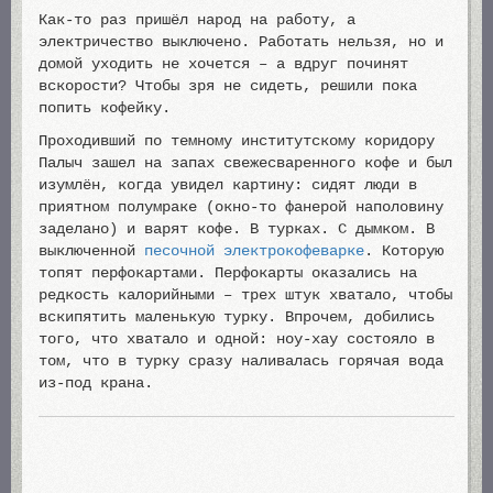
Как-то раз пришёл народ на работу, а
электричество выключено. Работать нельзя, но и
домой уходить не хочется – а вдруг починят
вскорости? Чтобы зря не сидеть, решили пока
попить кофейку.
Проходивший по темному институтскому коридору
Палыч зашел на запах свежесваренного кофе и был
изумлён, когда увидел картину: сидят люди в
приятном полумраке (окно-то фанерой наполовину
заделано) и варят кофе. В турках. С дымком. В
выключенной
песочной электрокофеварке
. Которую
топят перфокартами. Перфокарты оказались на
редкость калорийными – трех штук хватало, чтобы
вскипятить маленькую турку. Впрочем, добились
того, что хватало и одной: ноу-хау состояло в
том, что в турку сразу наливалась горячая вода
из-под крана.