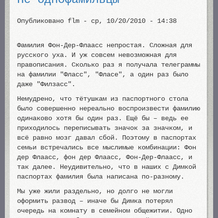
Опубликовано
flm
-
ср, 10/20/2010 - 14:38
Фамилия Фон-Дер-Флаасс непростая. Сложная для
русского уха. И уж совсем невозможная для
правописания. Сколько раз я получала телеграммы
на фамилии "Фласс", "Фласе", а один раз было
даже "Филзасс".
Немудрено, что тётушкам из паспортного стола
было совершенно нереально воспроизвести фамилию
одинаково хотя бы один раз. Ещё бы – ведь ее
приходилось переписывать значок за значком, и
всё равно мозг давал сбой. Поэтому в паспортах
семьи встречались все мыслимые комбинации: Фон
дер Флаасс, фон дер Флаасс, Фон-Дер-Флаасс, и
так далее. Неудивительно, что в наших с Димкой
паспортах фамилия была написана по-разному.
Мы уже жили раздельно, но долго не могли
оформить развод – иначе бы Димка потерял
очередь на комнату в семейном общежитии. Одно