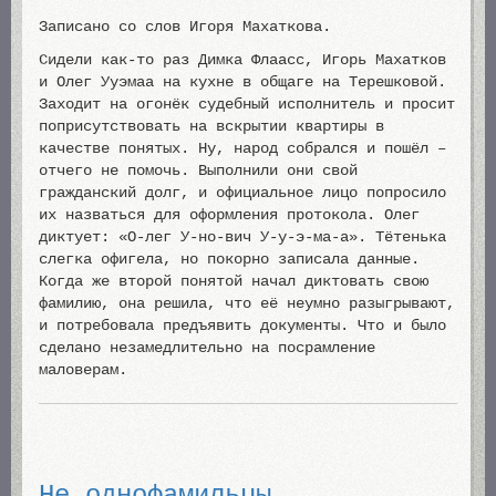
Записано со слов Игоря Махаткова.
Сидели как-то раз Димка Флаасс, Игорь Махатков
и Олег Ууэмаа на кухне в общаге на Терешковой.
Заходит на огонёк судебный исполнитель и просит
поприсутствовать на вскрытии квартиры в
качестве понятых. Ну, народ собрался и пошёл –
отчего не помочь. Выполнили они свой
гражданский долг, и официальное лицо попросило
их назваться для оформления протокола. Олег
диктует: «О-лег У-но-вич У-у-э-ма-а». Тётенька
слегка офигела, но покорно записала данные.
Когда же второй понятой начал диктовать свою
фамилию, она решила, что её неумно разыгрывают,
и потребовала предъявить документы. Что и было
сделано незамедлительно на посрамление
маловерам.
Не однофамильцы