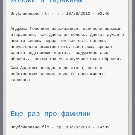
Яблоки и тараканы
Опубликовано
flm
-
чт, 10/28/2010 - 02:46
Андрюша Лёвочкин рассказывал, всячески выражая
отвращение, как Димка ел яблоко. Димка, думая о
чем-то своем, перед тем как есть яблоко,
внимательно осмотрел его, взял нож, срезал
слегка подгнившие места... задумчиво съел
яблоко... потом так же задумчиво съел обрезки.
Сам Андрюша незадолго до этого, по его
собственным словам, съел на спор живого
таракана.
Еще раз про фамилии
Опубликовано
flm
-
ср, 10/20/2010 - 14:39