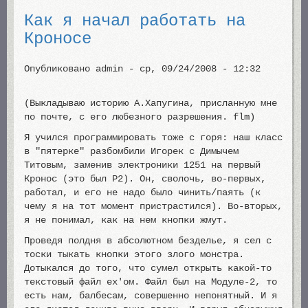
Как я начал работать на
Кроносе
Опубликовано
admin
-
ср, 09/24/2008 - 12:32
(Выкладываю историю А.Хапугина, присланную мне
по почте, с его любезного разрешения. flm)
Я учился программировать тоже с горя: наш класс
в "пятерке" разбомбили Игорек с Димычем
Титовым, заменив электроники 1251 на первый
Кронос (это был P2). Он, сволочь, во-первых,
работал, и его не надо было чинить/паять (к
чему я на тот момент пристрастился). Во-вторых,
я не понимал, как на нем кнопки жмут.
Проведя полдня в абсолютном безделье, я сел с
тоски тыкать кнопки этого злого монстра.
Дотыкался до того, что сумел открыть какой-то
текстовый файл ex'ом. Файл был на Модуле-2, то
есть нам, балбесам, совершенно непонятный. И я