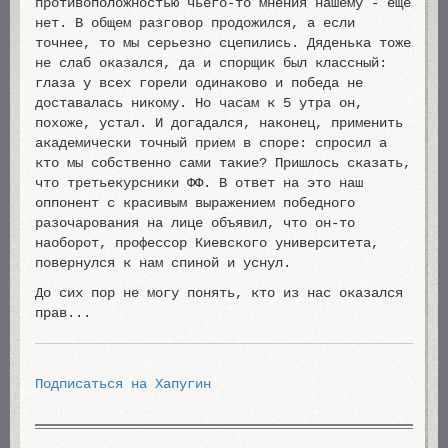
противоположностью чьего-то мнения нашему - еще
нет. В общем разговор продожился, а если
точнее, то мы серьезно сцепились. Дяденька тоже
не слаб оказался, да и спорщик был классный:
глаза у всех горели одинаково и победа не
доставалась никому. Но часам к 5 утра он,
похоже, устал. И догадался, наконец, применить
академически точный прием в споре: спросил а
кто мы собственно сами такие? Пришлось сказать,
что третьекурсники ФФ. В ответ на это наш
оппонент с красивым выражением победного
разочарования на лице объявил, что он-то
наоборот, профессор Киевского университета,
повернулся к нам спиной и уснул.
До сих пор не могу понять, кто из нас оказался
прав...
Подписаться на Хапугин