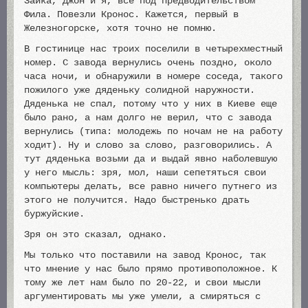
Заика, Джон и я, все под предводительством
Фила. Повезли Кронос. Кажется, первый в
Железногорске, хотя точно не помню.
В гостинице нас троих поселили в четырехместный
номер. С завода вернулись очень поздно, около
часа ночи, и обнаружили в номере соседа, такого
пожилого уже дяденьку солидной наружности.
Дяденька не спал, потому что у них в Киеве еще
было рано, а нам долго не верил, что с завода
вернулись (типа: молодежь по ночам не на работу
ходит). Ну и слово за слово, разговорились. А
тут дяденька возьми да и выдай явно наболевшую
у него мысль: зря, мол, наши сепетяться свои
компьютеры делать, все равно ничего путнего из
этого не получится. Надо быстренько драть
буржуйские.
Зря он это сказал, однако.
Мы только что поставили на завод Кронос, так
что мнение у нас было прямо противоположное. К
тому же лет нам было по 20-22, и свои мысли
аргументировать мы уже умели, а смиряться с