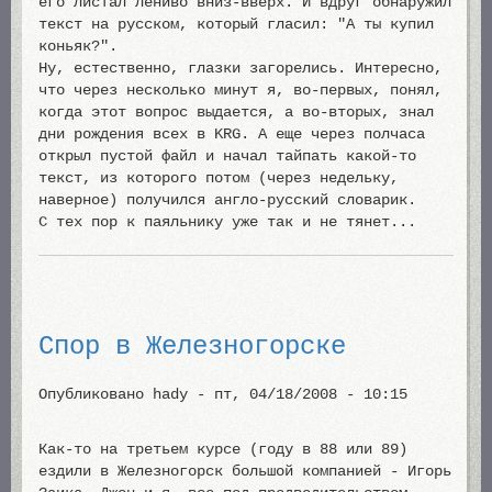
его листал лениво вниз-вверх. И вдруг обнаружил
текст на русском, который гласил: "А ты купил
коньяк?".
Ну, естественно, глазки загорелись. Интересно,
что через несколько минут я, во-первых, понял,
когда этот вопрос выдается, а во-вторых, знал
дни рождения всех в KRG. А еще через полчаса
открыл пустой файл и начал тайпать какой-то
текст, из которого потом (через недельку,
наверное) получился англо-русский словарик.
С тех пор к паяльнику уже так и не тянет...
Спор в Железногорске
Опубликовано
hady
-
пт, 04/18/2008 - 10:15
Как-то на третьем курсе (году в 88 или 89)
ездили в Железногорск большой компанией - Игорь