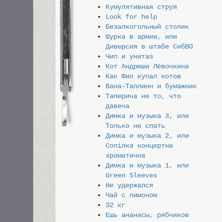
Кумулятивная струя
Look for help
Безалкогольный столик
Шурка в армии, или
Диверсия в штабе СибВО
Чип и унитаз
Кот Андрюши Лёвочкина
Как Фил купал котов
Вана-Таллинн и бумажник
Таперича не то, что
давеча
Димка и музыка 3, или
Только не спать
Димка и музыка 2, или
Сопiлка концертна
хроматична
Димка и музыка 1, или
Green Sleeves
Не удержался
Чай с лимоном
32 кг
Ешь ананасы, рябчиков