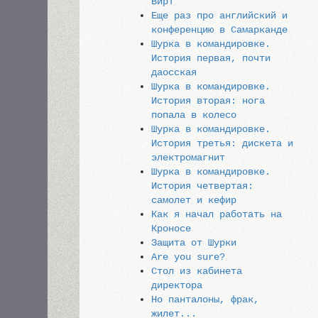
Вирт
Еще раз про английский и
конференцию в Самарканде
Шурка в командировке.
История первая, почти
даосская
Шурка в командировке.
История вторая: нога
попала в колесо
Шурка в командировке.
История третья: дискета и
электромагнит
Шурка в командировке.
История четвертая:
самолет и кефир
Как я начал работать на
Кроносе
Защита от Шурки
Are you sure?
Стол из кабинета
директора
Но панталоны, фрак,
жилет...