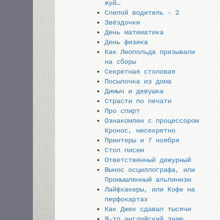
жуй…
Слепой водитель - 2
Звёздочки
День математика
День физика
Как Леопольда призывали
на сборы
Секретная столовая
Посылочка из дома
Димыч и девушка
Страсти по печати
Про спирт
Ознакомлен с процессором
Кронос, несекретно
Принтеры и 7 ноября
Стол писем
Ответственный дежурный
Вынос осциллографа, или
Промышленный альпинизм
Лайфхакеры, или Кофе на
перфокартах
Как Джек сдавал тысячи
Я-то английский знаю