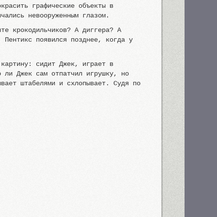
окрасить графические объекты в
ичались невооруженным глазом.
ите крокодильчиков? А диггера? А
. Пентикс появился позднее, когда у
 картину: сидит Джек, играет в
о ли Джек сам отпатчил игрушку, но
ывает штабелями и схлопывает. Судя по