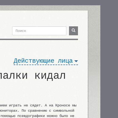
Поиск
Поиск
Форма
поиска
Действующие лица
палки кидал
нием играть не сядет. А на Кроносе мы
мониторах. По сравнению с символьной
 помощью псевдографики можно было не