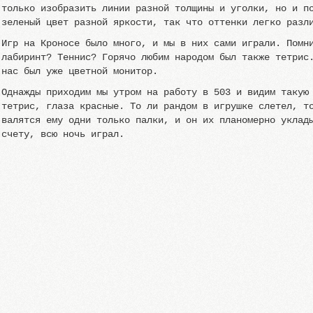
только изобразить линии разной толщины и уголки, но и п
зеленый цвет разной яркости, так что оттенки легко разл
Игр на Кроносе было много, и мы в них сами играли. Помн
лабиринт? Теннис? Горячо любим народом был также тетрис
нас был уже цветной монитор.
Однажды приходим мы утром на работу в 503 и видим такую
тетрис, глаза красные. То ли рандом в игрушке слетел, т
валятся ему одни только палки, и он их планомерно уклад
счету, всю ночь играл.