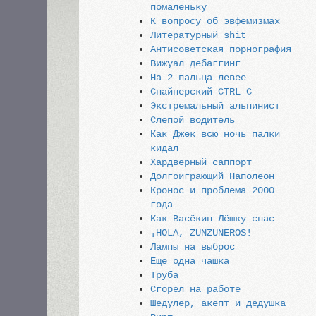
помаленьку
К вопросу об эвфемизмах
Литературный shit
Антисоветская порнография
Вижуал дебаггинг
На 2 пальца левее
Снайперский CTRL C
Экстремальный альпинист
Слепой водитель
Как Джек всю ночь палки
кидал
Хардверный саппорт
Долгоиграющий Наполеон
Кронос и проблема 2000
года
Как Васёкин Лёшку спас
¡HOLA, ZUNZUNEROS!
Лампы на выброс
Еще одна чашка
Труба
Сгорел на работе
Шедулер, акепт и дедушка