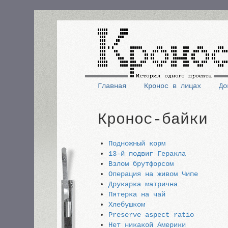
Перейти
к
основному
содержанию
Главная
Кронос в лицах
До
Основная
Кронос-байки
навигация
Подножный корм
13-й подвиг Геракла
Взлом брутфорсом
Операция на живом Чипе
Друкарка матрична
Пятерка на чай
Хлебушком
Preserve aspect ratio
Нет никакой Америки