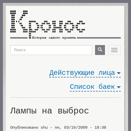
Перейти
к
основному
содержанию
Поиск
Поиск
Toggle
navigat
Форма
поиска
Действующие лица
Список баек
Лампы на выброс
Опубликовано
shu
-
пн, 03/16/2009 - 18:38