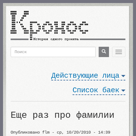
Перейти
к
основному
содержанию
Поиск
Поиск
Toggle
navigat
Форма
поиска
Действующие лица
Список баек
Еще раз про фамилии
Опубликовано
flm
-
ср, 10/20/2010 - 14:39