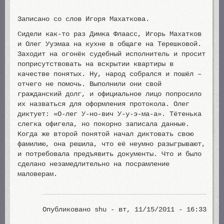
Записано со слов Игоря Махаткова.
Сидели как-то раз Димка Флаасс, Игорь Махатков
и Олег Ууэмаа на кухне в общаге на Терешковой.
Заходит на огонёк судебный исполнитель и просит
поприсутствовать на вскрытии квартиры в
качестве понятых. Ну, народ собрался и пошёл –
отчего не помочь. Выполнили они свой
гражданский долг, и официальное лицо попросило
их назваться для оформления протокола. Олег
диктует: «О-лег У-но-вич У-у-э-ма-а». Тётенька
слегка офигела, но покорно записала данные.
Когда же второй понятой начал диктовать свою
фамилию, она решила, что её неумно разыгрывают,
и потребовала предъявить документы. Что и было
сделано незамедлительно на посрамление
маловерам.
Опубликовано
shu
- вт, 11/15/2011 - 16:33