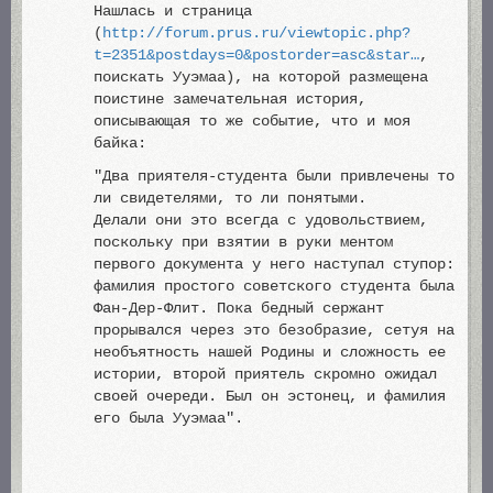
Нашлась и страница
(
http://forum.prus.ru/viewtopic.php?
t=2351&postdays=0&postorder=asc&star…
,
поискать Ууэмаа), на которой размещена
поистине замечательная история,
описывающая то же событие, что и моя
байка:
"Два приятеля-студента были привлечены то
ли свидетелями, то ли понятыми.
Делали они это всегда с удовольствием,
поскольку при взятии в руки ментом
первого документа у него наступал ступор:
фамилия простого советского студента была
Фан-Дер-Флит. Пока бедный сержант
прорывался через это безобразие, сетуя на
необъятность нашей Родины и сложность ее
истории, второй приятель скромно ожидал
своей очереди. Был он эстонец, и фамилия
его была Ууэмаа".