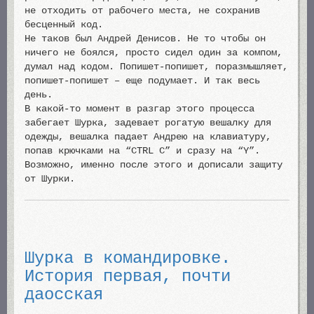
не отходить от рабочего места, не сохранив
бесценный код.
Не таков был Андрей Денисов. Не то чтобы он
ничего не боялся, просто сидел один за компом,
думал над кодом. Попишет-попишет, поразмышляет,
попишет-попишет – еще подумает. И так весь
день.
В какой-то момент в разгар этого процесса
забегает Шурка, задевает рогатую вешалку для
одежды, вешалка падает Андрею на клавиатуру,
попав крючками на “CTRL C” и сразу на “Y”.
Возможно, именно после этого и дописали защиту
от Шурки.
Шурка в командировке.
История первая, почти
даосская