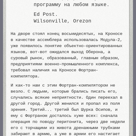
программу на любом языке.
Ed Post.
Wilsonville, Orezon
На дворе стоял конец восьмидесятых, на Кроносе
в качестве ассемблера использовалась Модула-2,
уже появилось понятие объектно-ориентированных
языков, вот-вот ожидался выход Оберона, а
суровый рынок, образованный, главным образом,
предприятиями военно-промышленного комплекса,
требовал наличия на Кроносе Фортран-
компилятора.
И как-то нам с этим Фортран-компилятором не
везло. С людьми, которые брались писать его,
случались всякие неприятности. Один переехал в
другой город. Другой женился и пропал из поля
зрения. Третий... третий был Шурка Осипов, и
ему с Фортраном досталось хуже всех: сначала
операция по поводу перитонита, через две недели
его с торчащими из живота дренажными трубками
забирают в армию, а уже в армии его настигает