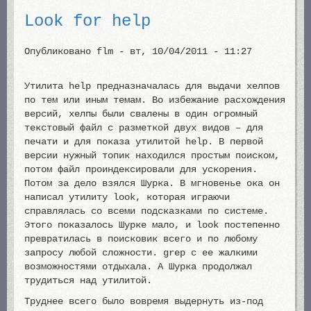
Look for help
Опубликовано
flm
-
вт, 10/04/2011 - 11:27
Утилита help предназначалась для выдачи хелпов
по тем или иным темам. Во избежание расхождения
версий, хелпы были свалены в один огромный
текстовый файл с разметкой двух видов – для
печати и для показа утилитой help. В первой
версии нужный топик находился простым поиском,
потом файл проиндексировали для ускорения.
Потом за дело взялся Шурка. В мгновенье ока он
написал утилиту look, которая играючи
справлялась со всеми подсказками по системе.
Этого показалось Шурке мало, и look постепенно
превратилась в поисковик всего и по любому
запросу любой сложности. grep с ее жалкими
возможностями отдыхала. А Шурка продолжал
трудиться над утилитой.
Труднее всего было вовремя выдернуть из-под