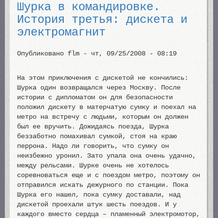
Шурка в командировке.
История третья: дискета и
электромагнит
Опубликовано
flm
-
чт, 09/25/2008 - 08:19
На этом приключения с дискетой не кончились:
Шурка один возвращался через Москву. После
истории с дипломатом он для безопасности
положил дискету в матерчатую сумку и поехал на
метро на встречу с людьми, которым он должен
был ее вручить. Дожидаясь поезда, Шурка
беззаботно помахивал сумкой, стоя на краю
перрона. Надо ли говорить, что сумку он
неизбежно уронил. Зато упала она очень удачно,
между рельсами. Шурке очень не хотелось
соревноваться еще и с поездом метро, поэтому он
отправился искать дежурного по станции. Пока
Шурка его нашел, пока сумку доставали, над
дискетой проехали штук шесть поездов. И у
каждого вместо сердца – пламенный электромотор,