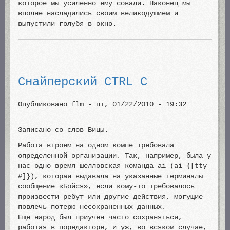
которое мы усиленно ему совали. Наконец мы
вполне насладились своим великодушием и
выпустили голубя в окно.
Снайперский CTRL C
Опубликовано
flm
-
пт, 01/22/2010 - 19:32
Записано со слов Вицы.
Работа втроем на одном компе требовала
определенной организации. Так, например, была у
нас одно время шелловская команда ai (ai {[tty
#]}), которая выдавала на указанные терминалы
сообщение «Бойся», если кому-то требовалось
произвести ребут или другие действия, могущие
повлечь потерю несохраненных данных.
Еще народ был приучен часто сохраняться,
работая в поредакторе, и уж, во всяком случае,