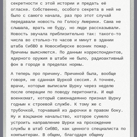
секретности с этой истории и предать её
огласке. Собственно, особого секрета в ней не
было с самого начала, раз про этот случай
передавали новость по Голосу Америки. Сама не
слышала, врать не буду, но люди рассказывали.
Новость звучала приблизительно так: такого-то
числа во столько-то часов и минут в здании
штаба СибВО в Новосибирске возник пожар.
Причины выясняются. По данным корреспондентов,
ядерного оружия в штабе не было, радиоактивный
фон в городе в пределах нормы.
А теперь про причину. Причиной была, вообще
говоря, не сданная Шуркой сессия. А точнее,
врачи, которые выписали Шурку через неделю
после операции по поводу перитонита. И ещё
военкомат, который самонадеянно признал Шурку
годным к строевой службе. К тому же с
трубочкой, торчавшей из дырочки в правом боку.
Ну и вэцэшное начальство, которое сумело
устроить направление Шурки на прохождение
службы в штаб СибВО, как ценного специалиста по
компьютерам. В общем, благодаря общему