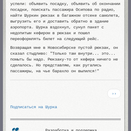
успели: объявить посадку, объявить об окончании
посадки, поискать пассажира Осипова по радио,
найти Шуркин рюкзак в багажном отсеке самолета,
выгрузить его и доставить обратно в здание
аэропорта. Шурка вздохнул, сунул пакет с
недопитым кефиром в рюкзак и пошел
переоформлять билет на следующий рейс.
Возвращая мне в Новосибирске пустой рюкзак, он
сказал стыдливо: "Только там внутри... это...
помыть бы надо. Рюкзаку-то от кефира ничего не
сделалось. Но представляю, как ругались
пассажиры, на чье барахло он вылился!"
Нумерация
Следующа
››
страниц
страница
Подписаться на Шурка
Разработка и поддержка