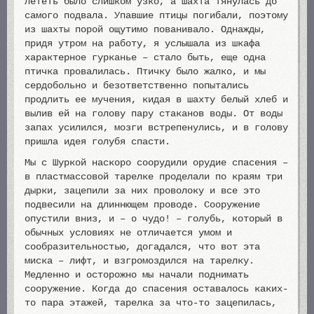
лететь было слишком узко, а шахта тянулась до
самого подвала. Упавшие птицы погибали, поэтому
из шахты порой ощутимо пованивало. Однажды,
придя утром на работу, я услышала из шкафа
характерное гурканье – стало быть, еще одна
птичка провалилась. Птичку было жалко, и мы
сердобольно и безответственно попытались
продлить ее мучения, кидая в шахту белый хлеб и
вылив ей на голову пару стаканов воды. От воды
запах усилился, мозги встрепенулись, и в голову
пришла идея голубя спасти.
Мы с Шуркой наскоро соорудили орудие спасения –
в пластмассовой тарелке проделали по краям три
дырки, зацепили за них проволоку и все это
подвесили на длиннющем проводе. Сооружение
опустили вниз, и – о чудо! – голубь, который в
обычных условиях не отличается умом и
сообразительностью, догадался, что вот эта
миска – лифт, и взгромоздился на тарелку.
Медленно и осторожно мы начали поднимать
сооружение. Когда до спасения оставалось каких-
то пара этажей, тарелка за что-то зацепилась,