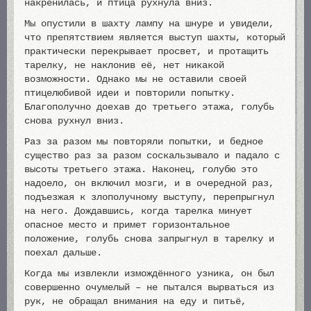
накренилась, и птица рухнула вниз.
Мы опустили в шахту лампу на шнуре и увидели,
что препятствием является выступ шахты, который
практически перекрывает просвет, и протащить
тарелку, не наклонив её, нет никакой
возможности. Однако мы не оставили своей
птицелюбивой идеи и повторили попытку.
Благополучно доехав до третьего этажа, голубь
снова рухнул вниз.
Раз за разом мы повторяли попытки, и бедное
существо раз за разом соскальзывало и падало с
высоты третьего этажа. Наконец, голубю это
надоело, он включил мозги, и в очередной раз,
подъезжая к злополучному выступу, перепрыгнул
на него. Дождавшись, когда тарелка минует
опасное место и примет горизонтальное
положение, голубь снова запрыгнул в тарелку и
поехал дальше.
Когда мы извлекли измождённого узника, он был
совершенно очумелый – не пытался вырваться из
рук, не обращал внимания на еду и питьё,