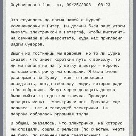
Опубликовано
flm
-
чт, 09/25/2008 - 08:23
Это случилось во время нашей с Шуркой
командировки в Питер. Мы должны были рано утром
выехать электричкой в Петергоф, чтобы выступить
на семинаре в университете, куда нас пригласил
Вадим Суворов.
Вышли из гостиницы мы вовремя, но то ли Шурка
сказал, что знает короткий путь к вокзалу, то
ли мы попали не на ту ветку в метро – короче,
на свою электричку мы опоздали. Я была очень
рассержена на Шурку – как-то некрасиво
опаздывать, когда тебя ждут люди, которые ради
тебя собрались. Минут через двадцать должна
была выйти еще одна электричка. Проходит
двадцать минут – электрички нет. Проходит еще
полчаса – нет и следующей электрички. На
перроне собралась огромная толпа.
В общем, оказалось, что электричка, на которую
мы опоздали, сошла с рельсов (по счастью, жертв
не было, по крайней мере смертельных), и