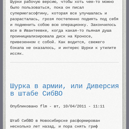
Шурки рабочую версию, чтобы хоть чем-то можно
было пользоваться, пока он писал
супермегасофтину, которая все улучшалась и
разрасталась, грозя постепенно подмять под себя
и подменить собою всю операционку. Закончилось
все в Ивантеевке, когда какая-то пьяная душа
проинициализировала диск на Кроносе,
привезенном с собой. Как водится, свежего
бэкапа не оказалось, и интерес Шурки к утилите
иссяк.
Шурка в армии, или Диверсия
в штабе СибВО
Опубликовано
flm
-
вт, 10/04/2011 - 11:11
Штаб СибВО в Новосибирске расформирован
несколько лет назад, и пора снять гриф