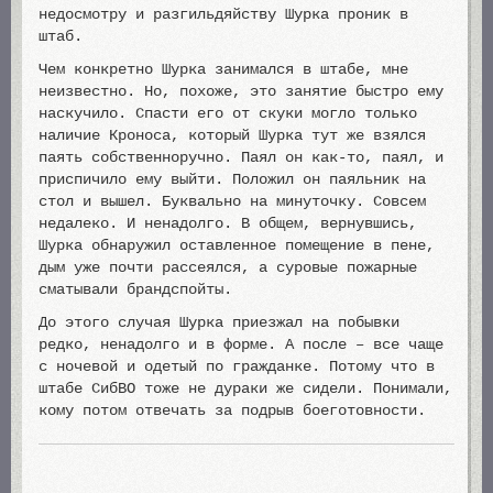
недосмотру и разгильдяйству Шурка проник в
штаб.
Чем конкретно Шурка занимался в штабе, мне
неизвестно. Но, похоже, это занятие быстро ему
наскучило. Спасти его от скуки могло только
наличие Кроноса, который Шурка тут же взялся
паять собственноручно. Паял он как-то, паял, и
приспичило ему выйти. Положил он паяльник на
стол и вышел. Буквально на минуточку. Совсем
недалеко. И ненадолго. В общем, вернувшись,
Шурка обнаружил оставленное помещение в пене,
дым уже почти рассеялся, а суровые пожарные
сматывали брандспойты.
До этого случая Шурка приезжал на побывки
редко, ненадолго и в форме. А после – все чаще
с ночевой и одетый по гражданке. Потому что в
штабе СибВО тоже не дураки же сидели. Понимали,
кому потом отвечать за подрыв боеготовности.