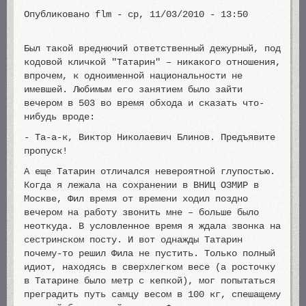
Опубликовано
flm
-
ср, 11/03/2010 - 13:50
Был такой вреднючий ответственный дежурный, под
кодовой кличкой "Татарин" – никакого отношения,
впрочем, к одноименной национальности не
имевшей. Любимым его занятием было зайти
вечером в 503 во время обхода и сказать что-
нибудь вроде:
- Та-а-к, Виктор Николаевич Блинов. Предъявите
пропуск!
А еще Татарин отличался невероятной глупостью.
Когда я лежала на сохранении в ВНИЦ ОЗМИР в
Москве, Фил время от времени ходил поздно
вечером на работу звонить мне – больше было
неоткуда. В условленное время я ждала звонка на
сестринском посту. И вот однажды Татарин
почему-то решил Фила не пустить. Только полный
идиот, находясь в сверхлегком весе (а росточку
в Татарине было метр с кепкой), мог попытаться
преградить путь самцу весом в 100 кг, спешащему