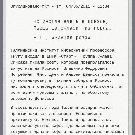
Опубликовано
flm
-
вт, 04/05/2011 - 12:34
Но иногда едешь в поезде,
Пьешь шато-лафит из горла…
Б.Г., «Зимняя роза»
Таллиннский институт кибернетики профессора
Тыугу входил в ВНТК «Старт». Группа Сулава
Сийбака писала софт, который предполагалось
запустить на Кроносе. Владимир Фёдорович
Погребняк, Фил, Джек и Андрей Денисов поехали в
ту командировку в Таллинн собирать Кронос,
инсталлять операционку и патчить библиотеки, а
меня взяли «украшать жизнь», по образному
выражению Денисова.
В восьмидесятые годы Таллинн воспринимался
практически как заграница. Европейская
архитектура, Большой Томас и органный зал,
маленькие уютные кафе, где ласковые эстонские
тетушки подавали кофе и восхитительные пирожные