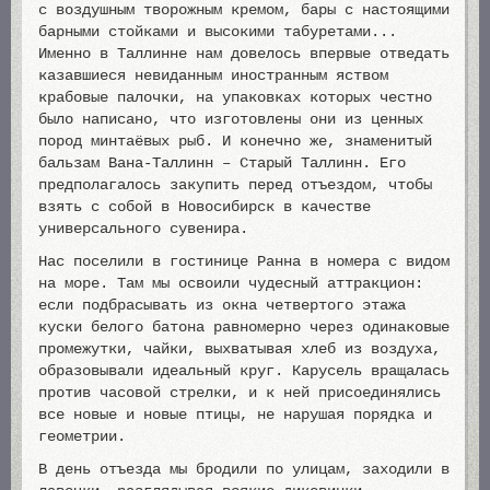
с воздушным творожным кремом, бары с настоящими
барными стойками и высокими табуретами...
Именно в Таллинне нам довелось впервые отведать
казавшиеся невиданным иностранным яством
крабовые палочки, на упаковках которых честно
было написано, что изготовлены они из ценных
пород минтаёвых рыб. И конечно же, знаменитый
бальзам Вана-Таллинн – Старый Таллинн. Его
предполагалось закупить перед отъездом, чтобы
взять с собой в Новосибирск в качестве
универсального сувенира.
Нас поселили в гостинице Ранна в номера с видом
на море. Там мы освоили чудесный аттракцион:
если подбрасывать из окна четвертого этажа
куски белого батона равномерно через одинаковые
промежутки, чайки, выхватывая хлеб из воздуха,
образовывали идеальный круг. Карусель вращалась
против часовой стрелки, и к ней присоединялись
все новые и новые птицы, не нарушая порядка и
геометрии.
В день отъезда мы бродили по улицам, заходили в