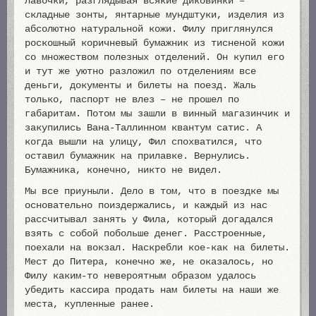
лавочки, разглядывая всякие диковинки –
складные зонты, янтарные мундштуки, изделия из
абсолютно натуральной кожи. Филу приглянулся
роскошный коричневый бумажник из тисненой кожи
со множеством полезных отделений. Он купил его
и тут же уютно разложил по отделениям все
деньги, документы и билеты на поезд. Жаль
только, паспорт не влез – не прошел по
габаритам. Потом мы зашли в винный магазинчик и
закупились Вана-Таллинном квантум сатис. А
когда вышли на улицу, Фил спохватился, что
оставил бумажник на прилавке. Вернулись.
Бумажника, конечно, никто не видел.
Мы все приуныли. Дело в том, что в поездке мы
основательно поиздержались, и каждый из нас
рассчитывал занять у Фила, который догадался
взять с собой побольше денег. Расстроенные,
поехали на вокзал. Наскребли кое-как на билеты.
Мест до Питера, конечно же, не оказалось, но
Филу каким-то невероятным образом удалось
убедить кассира продать нам билеты на наши же
места, купленные ранее.