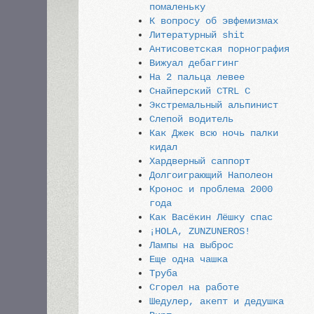
помаленьку
К вопросу об эвфемизмах
Литературный shit
Антисоветская порнография
Вижуал дебаггинг
На 2 пальца левее
Снайперский CTRL C
Экстремальный альпинист
Слепой водитель
Как Джек всю ночь палки
кидал
Хардверный саппорт
Долгоиграющий Наполеон
Кронос и проблема 2000
года
Как Васёкин Лёшку спас
¡HOLA, ZUNZUNEROS!
Лампы на выброс
Еще одна чашка
Труба
Сгорел на работе
Шедулер, акепт и дедушка