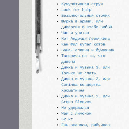
Кумулятивная струя
Look for help
Безалкогольный столик
Шурка в армии, или
Диверсия в штабе СибВО
Чип и унитаз
Кот Андрюши Лёвочкина
Как Фил купал котов
Вана-Таллинн и бумажник
Таперича не то, что
давеча
Димка и музыка 3, или
Только не спать
Димка и музыка 2, или
Сопiлка концертна
хроматична
Димка и музыка 1, или
Green Sleeves
Не удержался
Чай с лимоном
32 кг
Ешь ананасы, рябчиков