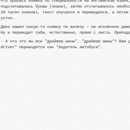
что бралась книжка по специальности на английском языке
подсчитывались буквы (знаки), затем отсчитывалось необх
20 тысяч знаков), текст изучался и переводился, а потом
устно.
Джек нашел какую-то книжку по железу – не исключено даж
Ну и переводит себе, естественно, прямо с листа. Препод
- А что это вы все "драйвер шины", "драйвер шины"? Вам 
driver" переводится как "водитель автобуса".