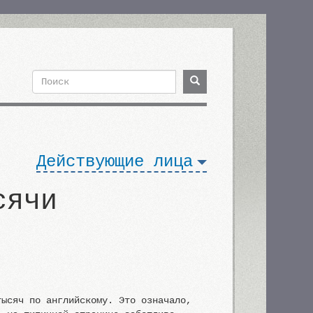
Поиск
Поиск
Форма
поиска
Действующие лица
сячи
тысяч по английскому. Это означало,