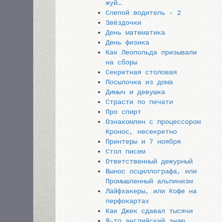
жуй…
Слепой водитель - 2
Звёздочки
День математика
День физика
Как Леопольда призывали
на сборы
Секретная столовая
Посылочка из дома
Димыч и девушка
Страсти по печати
Про спирт
Ознакомлен с процессором
Кронос, несекретно
Принтеры и 7 ноября
Стол писем
Ответственный дежурный
Вынос осциллографа, или
Промышленный альпинизм
Лайфхакеры, или Кофе на
перфокартах
Как Джек сдавал тысячи
Я-то английский знаю