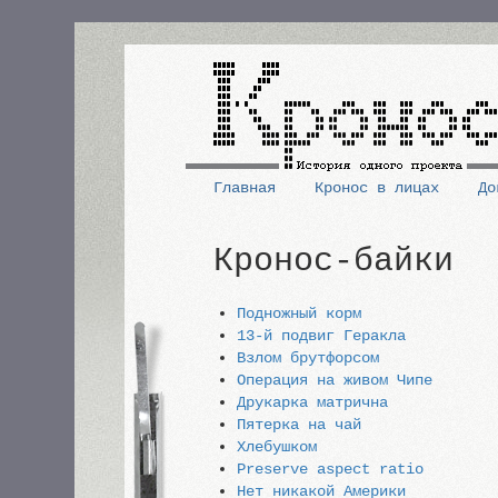
Перейти
к
основному
содержанию
Главная
Кронос в лицах
До
Основная
Кронос-байки
навигация
Подножный корм
13-й подвиг Геракла
Взлом брутфорсом
Операция на живом Чипе
Друкарка матрична
Пятерка на чай
Хлебушком
Preserve aspect ratio
Нет никакой Америки