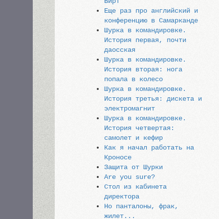
Вирт
Еще раз про английский и
конференцию в Самарканде
Шурка в командировке.
История первая, почти
даосская
Шурка в командировке.
История вторая: нога
попала в колесо
Шурка в командировке.
История третья: дискета и
электромагнит
Шурка в командировке.
История четвертая:
самолет и кефир
Как я начал работать на
Кроносе
Защита от Шурки
Are you sure?
Стол из кабинета
директора
Но панталоны, фрак,
жилет...