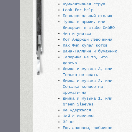
Кумулятивная струя
Look for help
Безалкогольный столик
Шурка в армии, или
Диверсия в штабе СибВО
Чип и унитаз
Кот Андрюши Лёвочкина
Как Фил купал котов
Вана-Таллинн и бумажник
Таперича не то, что
давеча
Димка и музыка 3, или
Только не спать
Димка и музыка 2, или
Сопiлка концертна
хроматична
Димка и музыка 1, или
Green Sleeves
Не удержался
Чай с лимоном
32 кг
Ешь ананасы, рябчиков