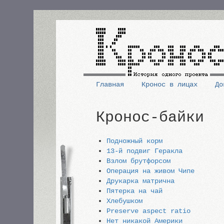
Перейти
к
основному
содержанию
Главная
Кронос в лицах
До
Основная
Кронос-байки
навигация
Подножный корм
13-й подвиг Геракла
Взлом брутфорсом
Операция на живом Чипе
Друкарка матрична
Пятерка на чай
Хлебушком
Preserve aspect ratio
Нет никакой Америки