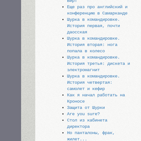
Вирт
Еще раз про английский и
конференцию в Самарканде
Шурка в командировке.
История первая, почти
даосская
Шурка в командировке.
История вторая: нога
попала в колесо
Шурка в командировке.
История третья: дискета и
электромагнит
Шурка в командировке.
История четвертая:
самолет и кефир
Как я начал работать на
Кроносе
Защита от Шурки
Are you sure?
Стол из кабинета
директора
Но панталоны, фрак,
жилет...