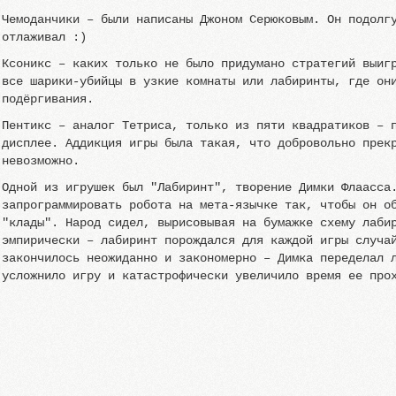
Чемоданчики – были написаны Джоном Серюковым. Он подолг
отлаживал :)
Ксоникс – каких только не было придумано стратегий выиг
все шарики-убийцы в узкие комнаты или лабиринты, где он
подёргивания.
Пентикс – аналог Тетриса, только из пяти квадратиков – 
дисплее. Аддикция игры была такая, что добровольно прек
невозможно.
Одной из игрушек был "Лабиринт", творение Димки Флаасса
запрограммировать робота на мета-язычке так, чтобы он о
"клады". Народ сидел, вырисовывая на бумажке схему лаби
эмпирически – лабиринт порождался для каждой игры случа
закончилось неожиданно и закономерно – Димка переделал 
усложнило игру и катастрофически увеличило время ее про