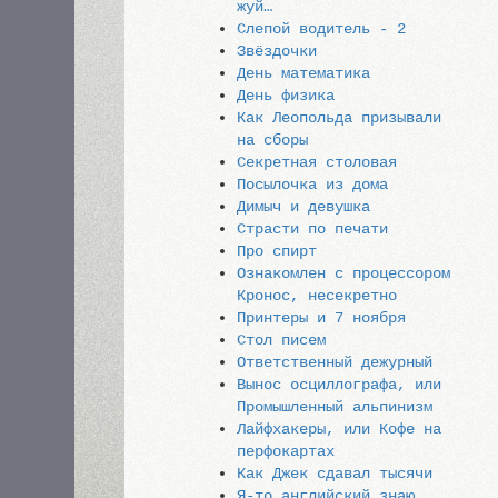
жуй…
Слепой водитель - 2
Звёздочки
День математика
День физика
Как Леопольда призывали
на сборы
Секретная столовая
Посылочка из дома
Димыч и девушка
Страсти по печати
Про спирт
Ознакомлен с процессором
Кронос, несекретно
Принтеры и 7 ноября
Стол писем
Ответственный дежурный
Вынос осциллографа, или
Промышленный альпинизм
Лайфхакеры, или Кофе на
перфокартах
Как Джек сдавал тысячи
Я-то английский знаю