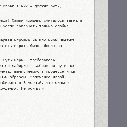
у играл в них – должно быть,
рыша! Самым изящным считалось загнать
и могли совершать только слабые
первая игрушка на Илюшином цветном
ратить играть было абсолютно
. Суть игры – требовалось
бошёл лабиринт, собрав по пути все
ринта, вычисляемую в процессе игры
йным образом. Увлечение игрой
лабиринт в 3-мерный, что сильно
хождения. Не осилили.