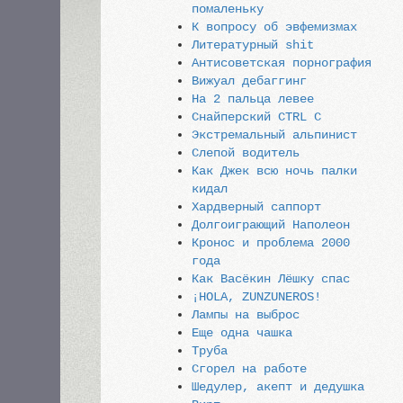
помаленьку
К вопросу об эвфемизмах
Литературный shit
Антисоветская порнография
Вижуал дебаггинг
На 2 пальца левее
Снайперский CTRL C
Экстремальный альпинист
Слепой водитель
Как Джек всю ночь палки
кидал
Хардверный саппорт
Долгоиграющий Наполеон
Кронос и проблема 2000
года
Как Васёкин Лёшку спас
¡HOLA, ZUNZUNEROS!
Лампы на выброс
Еще одна чашка
Труба
Сгорел на работе
Шедулер, акепт и дедушка