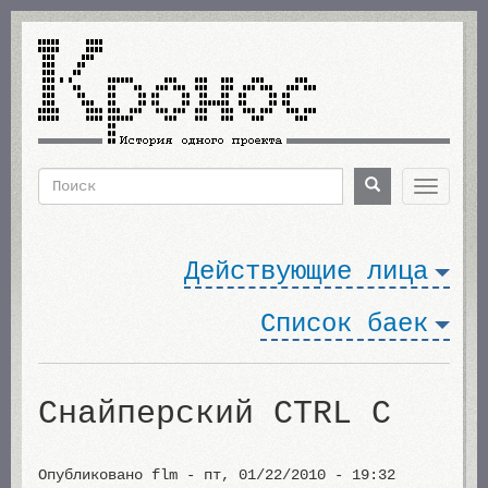
Перейти
к
основному
содержанию
Поиск
Поиск
Toggle
navigat
Форма
поиска
Действующие лица
Список баек
Снайперский CTRL C
Опубликовано
flm
-
пт, 01/22/2010 - 19:32