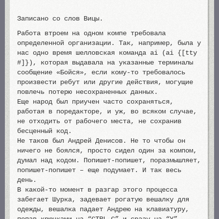
Записано со слов Вицы.
Работа втроем на одном компе требовала
определенной организации. Так, например, была у
нас одно время шелловская команда ai (ai {[tty
#]}), которая выдавала на указанные терминалы
сообщение «Бойся», если кому-то требовалось
произвести ребут или другие действия, могущие
повлечь потерю несохраненных данных.
Еще народ был приучен часто сохраняться,
работая в поредакторе, и уж, во всяком случае,
не отходить от рабочего места, не сохранив
бесценный код.
Не таков был Андрей Денисов. Не то чтобы он
ничего не боялся, просто сидел один за компом,
думал над кодом. Попишет-попишет, поразмышляет,
попишет-попишет – еще подумает. И так весь
день.
В какой-то момент в разгар этого процесса
забегает Шурка, задевает рогатую вешалку для
одежды, вешалка падает Андрею на клавиатуру,