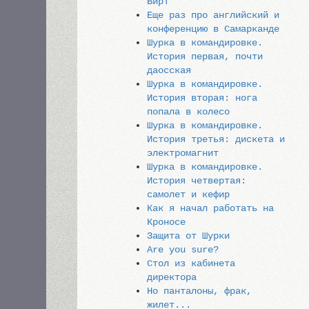
Вирт
Еще раз про английский и
конференцию в Самарканде
Шурка в командировке.
История первая, почти
даосская
Шурка в командировке.
История вторая: нога
попала в колесо
Шурка в командировке.
История третья: дискета и
электромагнит
Шурка в командировке.
История четвертая:
самолет и кефир
Как я начал работать на
Кроносе
Защита от Шурки
Are you sure?
Стол из кабинета
директора
Но панталоны, фрак,
жилет...