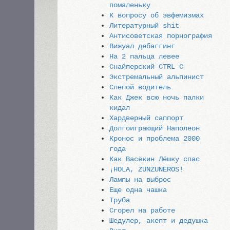
помаленьку
К вопросу об эвфемизмах
Литературный shit
Антисоветская порнография
Вижуал дебаггинг
На 2 пальца левее
Снайперский CTRL C
Экстремальный альпинист
Слепой водитель
Как Джек всю ночь палки
кидал
Хардверный саппорт
Долгоиграющий Наполеон
Кронос и проблема 2000
года
Как Васёкин Лёшку спас
¡HOLA, ZUNZUNEROS!
Лампы на выброс
Еще одна чашка
Труба
Сгорел на работе
Шедулер, акепт и дедушка