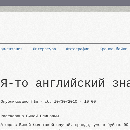
кументация
Литература
Фотографии
Кронос-байки
Я-то английский зн
Опубликовано
flm
-
сб, 10/30/2010 - 10:00
Рассказано Вицей Блиновым.
А еще с Вицей был такой случай, правда, уже в буйные 90