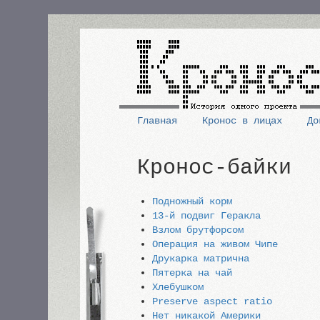
Перейти
к
основному
содержанию
Главная
Кронос в лицах
До
Основная
Кронос-байки
навигация
Подножный корм
13-й подвиг Геракла
Взлом брутфорсом
Операция на живом Чипе
Друкарка матрична
Пятерка на чай
Хлебушком
Preserve aspect ratio
Нет никакой Америки