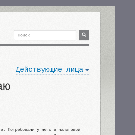
Поиск
Поиск
Форма
поиска
Действующие лица
аю
-е. Потребовали у него в налоговой