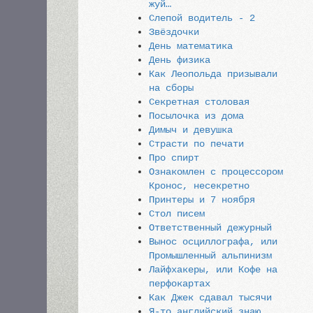
жуй…
Слепой водитель - 2
Звёздочки
День математика
День физика
Как Леопольда призывали
на сборы
Секретная столовая
Посылочка из дома
Димыч и девушка
Страсти по печати
Про спирт
Ознакомлен с процессором
Кронос, несекретно
Принтеры и 7 ноября
Стол писем
Ответственный дежурный
Вынос осциллографа, или
Промышленный альпинизм
Лайфхакеры, или Кофе на
перфокартах
Как Джек сдавал тысячи
Я-то английский знаю