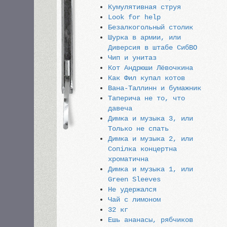
Кумулятивная струя
Look for help
Безалкогольный столик
Шурка в армии, или
Диверсия в штабе СибВО
Чип и унитаз
Кот Андрюши Лёвочкина
Как Фил купал котов
Вана-Таллинн и бумажник
Таперича не то, что
давеча
Димка и музыка 3, или
Только не спать
Димка и музыка 2, или
Сопiлка концертна
хроматична
Димка и музыка 1, или
Green Sleeves
Не удержался
Чай с лимоном
32 кг
Ешь ананасы, рябчиков