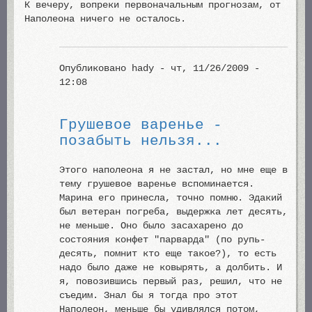
К вечеру, вопреки первоначальным прогнозам, от
Наполеона ничего не осталось.
Опубликовано
hady
- чт, 11/26/2009 -
12:08
Грушевое варенье -
позабыть нельзя...
Этого наполеона я не застал, но мне еще в
тему грушевое варенье вспоминается.
Марина его принесла, точно помню. Эдакий
был ветеран погреба, выдержка лет десять,
не меньше. Оно было засахарено до
состояния конфет "парварда" (по рупь-
десять, помнит кто еще такое?), то есть
надо было даже не ковырять, а долбить. И
я, повозившись первый раз, решил, что не
съедим. Знал бы я тогда про этот
Наполеон, меньше бы удивлялся потом,