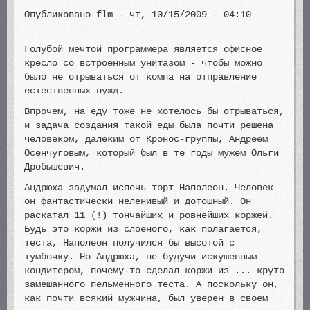
Опубликовано
flm
-
чт, 10/15/2009 - 04:10
Голубой мечтой программера является офисное
кресло со встроенным унитазом - чтобы можно
было не отрываться от компа на отправление
естественных нужд.
Впрочем, на еду тоже не хотелось бы отрываться,
и задача создания такой еды была почти решена
человеком, далеким от Кронос-группы, Андреем
Осенчуговым, который был в те годы мужем Ольги
Дробышевич.
Андрюха задумал испечь торт Наполеон. Человек
он фантастически неленивый и дотошный. Он
раскатал 11 (!) тончайших и ровнейших коржей.
Будь это коржи из слоеного, как полагается,
теста, Наполеон получился бы высотой с
тумбочку. Но Андрюха, не будучи искушенным
кондитером, почему-то сделал коржи из ... круто
замешанного пельменного теста. А поскольку он,
как почти всякий мужчина, был уверен в своем