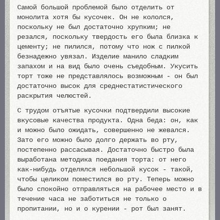
Самой большой проблемой было отделить от
монолита хотя бы кусочек. Он не кололся,
поскольку не был достаточно хрупким; не
резался, поскольку твердость его была близка к
цементу; не пилился, потому что нож с пилкой
безнадежно увязал. Изделие манило сладким
запахом и на вид было очень съедобным. Укусить
торт тоже не представлялось возможным - он был
достаточно высок для среднестатистического
раскрытия челюстей.
С трудом отъятые кусочки подтвердили высокие
вкусовые качества продукта. Одна беда: он, как
и можно было ожидать, совершенно не жевался.
Зато его можно было долго держать во рту,
постепенно рассасывая. Достаточно быстро была
выработана методика поедания торта: от него
как-нибудь отделялся небольшой кусок - такой,
чтобы целиком поместился во рту. Теперь можно
было спокойно отправляться на рабочее место и в
течение часа не заботиться не только о
пропитании, но и о курении - рот был занят.