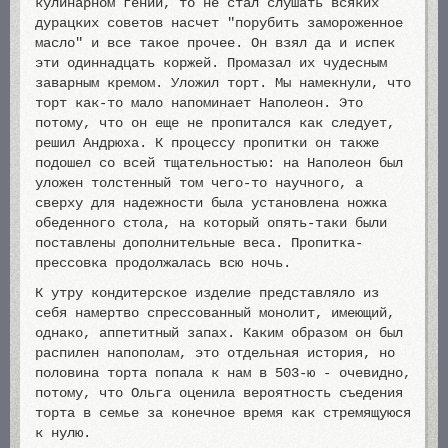
кулинарном гении, то не стал слушать всяких
дурацких советов насчет "порубить замороженное
масло" и все такое прочее. Он взял да и испек
эти одиннадцать коржей. Промазал их чудесным
заварным кремом. Уложил торт. Мы намекнули, что
торт как-то мало напоминает Наполеон. Это
потому, что он еще не пропитался как следует,
решил Андрюха. К процессу пропитки он также
подошел со всей тщательностью: на Наполеон был
уложен толстенный том чего-то научного, а
сверху для надежности была установлена ножка
обеденного стола, на который опять-таки были
поставлены дополнительные веса. Пропитка-
прессовка продолжалась всю ночь.
К утру кондитерское изделие представляло из
себя намертво спрессованный монолит, имеющий,
однако, аппетитный запах. Каким образом он был
распилен напополам, это отдельная история, но
половина торта попала к нам в 503-ю - очевидно,
потому, что Ольга оценила вероятность съедения
торта в семье за конечное время как стремящуюся
к нулю.