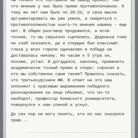
Мы только что поставили на завод Кронос, так
что мнение у нас было прямо противоположное. К
тому же лет нам было по 20-22, и свои мысли
аргументировать мы уже умели, а смиряться с
противоположностью чьего-то мнения нашему - еще
нет. В общем разговор продожился, а если
точнее, то мы серьезно сцепились. Дяденька тоже
не слаб оказался, да и спорщик был классный:
глаза у всех горели одинаково и победа не
доставалась никому. Но часам к 5 утра он,
похоже, устал. И догадался, наконец, применить
академически точный прием в споре: спросил а
кто мы собственно сами такие? Пришлось сказать,
что третьекурсники ФФ. В ответ на это наш
оппонент с красивым выражением победного
разочарования на лице объявил, что он-то
наоборот, профессор Киевского университета,
повернулся к нам спиной и уснул.
До сих пор не могу понять, кто из нас оказался
прав...