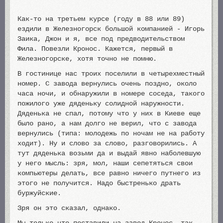
Как-то на третьем курсе (году в 88 или 89)
ездили в Железногорск большой компанией - Игорь
Заика, Джон и я, все под предводительством
Фила. Повезли Кронос. Кажется, первый в
Железногорске, хотя точно не помню.
В гостинице нас троих поселили в четырехместный
номер. С завода вернулись очень поздно, около
часа ночи, и обнаружили в номере соседа, такого
пожилого уже дяденьку солидной наружности.
Дяденька не спал, потому что у них в Киеве еще
было рано, а нам долго не верил, что с завода
вернулись (типа: молодежь по ночам не на работу
ходит). Ну и слово за слово, разговорились. А
тут дяденька возьми да и выдай явно наболевшую
у него мысль: зря, мол, наши сепетяться свои
компьютеры делать, все равно ничего путнего из
этого не получится. Надо быстренько драть
буржуйские.
Зря он это сказал, однако.