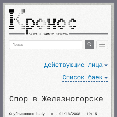
Перейти
к
основному
содержанию
Поиск
Поиск
Toggle
navigat
Форма
поиска
Действующие лица
Список баек
Спор в Железногорске
Опубликовано
hady
-
пт, 04/18/2008 - 10:15