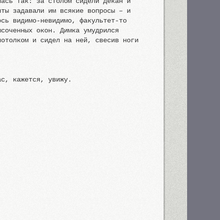
лась так: за столом сидели декан и
нты задавали им всякие вопросы – и
ось видимо-невидимо, факультет-то
ысоченных окон. Димка умудрился
потолком и сидел на ней, свесив ноги
ас, кажется, увижу.