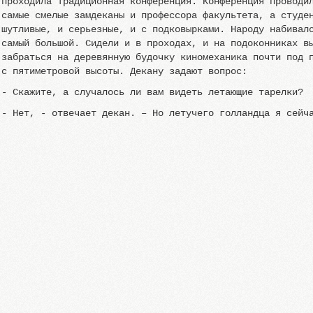
проходила традиционная конференция. Конференция проводи
самые смелые замдеканы и профессора факультета, а студе
шутливые, и серьезные, и с подковырками. Народу набивал
самый большой. Сидели и в проходах, и на подоконниках в
забраться на деревянную будочку киномеханика почти под 
с пятиметровой высоты. Декану задают вопрос:
- Скажите, а случалось ли вам видеть летающие тарелки?
- Нет, - отвечает декан. – Но летучего голландца я сейч