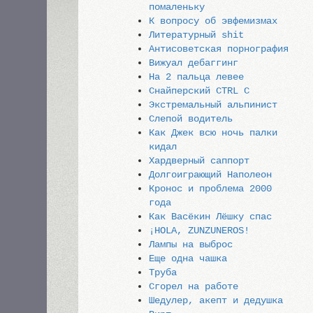
помаленьку
К вопросу об эвфемизмах
Литературный shit
Антисоветская порнография
Вижуал дебаггинг
На 2 пальца левее
Снайперский CTRL C
Экстремальный альпинист
Слепой водитель
Как Джек всю ночь палки
кидал
Хардверный саппорт
Долгоиграющий Наполеон
Кронос и проблема 2000
года
Как Васёкин Лёшку спас
¡HOLA, ZUNZUNEROS!
Лампы на выброс
Еще одна чашка
Труба
Сгорел на работе
Шедулер, акепт и дедушка