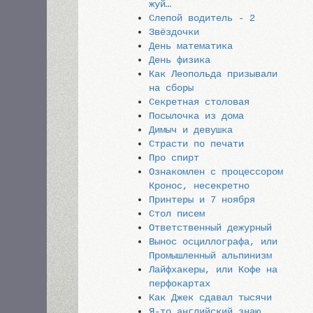
жуй…
Слепой водитель - 2
Звёздочки
День математика
День физика
Как Леопольда призывали
на сборы
Секретная столовая
Посылочка из дома
Димыч и девушка
Страсти по печати
Про спирт
Ознакомлен с процессором
Кронос, несекретно
Принтеры и 7 ноября
Стол писем
Ответственный дежурный
Вынос осциллографа, или
Промышленный альпинизм
Лайфхакеры, или Кофе на
перфокартах
Как Джек сдавал тысячи
Я-то английский знаю