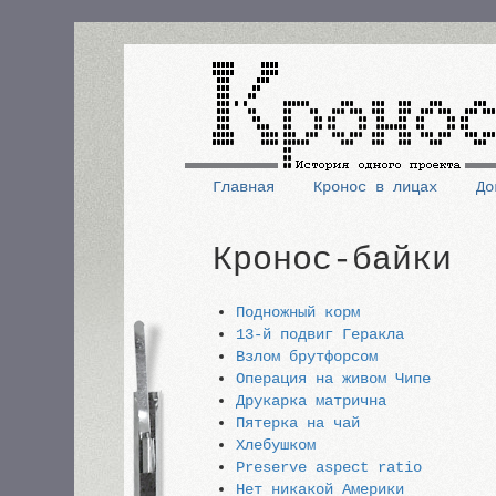
Перейти
к
основному
содержанию
Главная
Кронос в лицах
До
Основная
Кронос-байки
навигация
Подножный корм
13-й подвиг Геракла
Взлом брутфорсом
Операция на живом Чипе
Друкарка матрична
Пятерка на чай
Хлебушком
Preserve aspect ratio
Нет никакой Америки