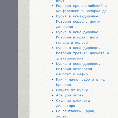
Вирт
Еще раз про английский и
конференцию в Самарканде
Шурка в командировке.
История первая, почти
даосская
Шурка в командировке.
История вторая: нога
попала в колесо
Шурка в командировке.
История третья: дискета и
электромагнит
Шурка в командировке.
История четвертая:
самолет и кефир
Как я начал работать на
Кроносе
Защита от Шурки
Are you sure?
Стол из кабинета
директора
Но панталоны, фрак,
жилет...