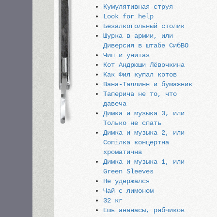
Кумулятивная струя
Look for help
Безалкогольный столик
Шурка в армии, или
Диверсия в штабе СибВО
Чип и унитаз
Кот Андрюши Лёвочкина
Как Фил купал котов
Вана-Таллинн и бумажник
Таперича не то, что
давеча
Димка и музыка 3, или
Только не спать
Димка и музыка 2, или
Сопiлка концертна
хроматична
Димка и музыка 1, или
Green Sleeves
Не удержался
Чай с лимоном
32 кг
Ешь ананасы, рябчиков