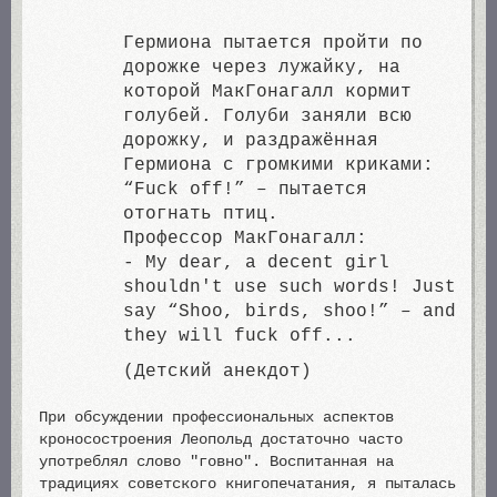
Гермиона пытается пройти по
дорожке через лужайку, на
которой МакГонагалл кормит
голубей. Голуби заняли всю
дорожку, и раздражённая
Гермиона с громкими криками:
“Fuck off!” – пытается
отогнать птиц.
Профессор МакГонагалл:
- My dear, a decent girl
shouldn't use such words! Just
sау “Shoo, birds, shoo!” – and
they will fuсk оff...
(Детский анекдот)
При обсуждении профессиональных аспектов
кроносостроения Леопольд достаточно часто
употреблял слово "говно". Воспитанная на
традициях советского книгопечатания, я пыталась