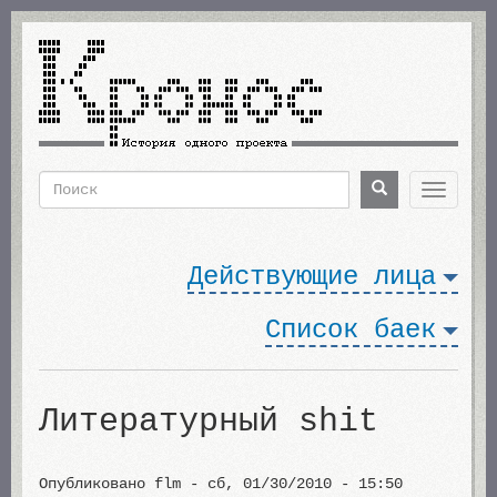
Перейти
к
основному
содержанию
Поиск
Поиск
Toggle
navigat
Форма
поиска
Действующие лица
Список баек
Литературный shit
Опубликовано
flm
-
сб, 01/30/2010 - 15:50