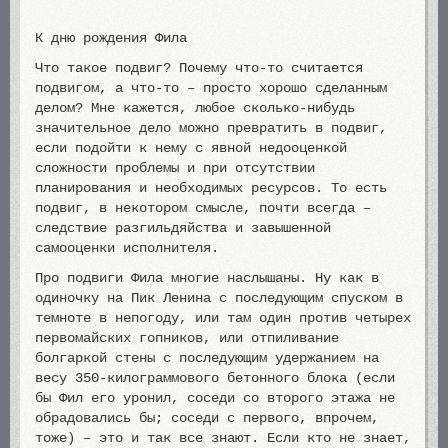
К дню рождения Фила
Что такое подвиг? Почему что-то считается
подвигом, а что-то – просто хорошо сделанным
делом? Мне кажется, любое сколько-нибудь
значительное дело можно превратить в подвиг,
если подойти к нему с явной недооценкой
сложности проблемы и при отсутствии
планирования и необходимых ресурсов. То есть
подвиг, в некотором смысле, почти всегда –
следствие разгильдяйства и завышенной
самооценки исполнителя.
Про подвиги Фила многие наслышаны. Ну как в
одиночку на Пик Ленина с последующим спуском в
темноте в непогоду, или там один против четырех
первомайских гопников, или отпиливание
болгаркой стены с последующим удержанием на
весу 350-килограммового бетонного блока (если
бы Фил его уронил, соседи со второго этажа не
обрадовались бы; соседи с первого, впрочем,
тоже) – это и так все знают. Если кто не знает,