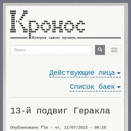
Перейти
к
основному
содержанию
Поиск
Поиск
Toggle
navigat
Форма
поиска
Действующие лица
Список баек
13-й подвиг Геракла
Опубликовано
flm
-
чт, 11/07/2013 - 06:10