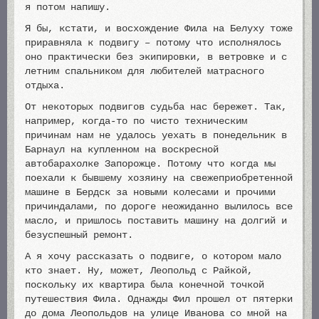
я потом напишу.
Я бы, кстати, и восхождение Фила на Белуху тоже
приравняла к подвигу – потому что исполнялось
оно практически без экипировки, в ветровке и с
летним спальником для любителей матрасного
отдыха.
От некоторых подвигов судьба нас бережет. Так,
например, когда-то по чисто техническим
причинам нам не удалось уехать в понедельник в
Барнаул на купленном на воскресной
автобарахолке Запорожце. Потому что когда мы
поехали к бывшему хозяину на свежеприобретенной
машине в Бердск за новыми колесами и прочими
причиндалами, по дороге неожиданно вылилось все
масло, и пришлось поставить машину на долгий и
безуспешный ремонт.
А я хочу рассказать о подвиге, о котором мало
кто знает. Ну, может, Леопольд с Райкой,
поскольку их квартира была конечной точкой
путешествия Фила. Однажды Фил прошел от пятерки
до дома Леопольдов на улице Иванова со мной на