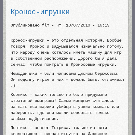
Кронос-игрушки
Опубликовано
flm
-
чт, 10/07/2010 - 16:13
Кронос-игрушки – это отдельная история. Вообще
говоря, Кронос и задумывался изначально потому,
что народу очень хотелось иметь машину для игр
в собственном распоряжении. Дорого бы я дала
сейчас, чтобы поиграть в Кроносовые игрушки.
Чемоданчики – были написаны Джоном Серюковым.
Он подолгу играл в них – должно быть, отлаживал
:)
Ксоникс – каких только не было придумано
стратегий выигрыша! Самым изящным считалось
загнать все шарики-убийцы в узкие комнаты или
лабиринты, где они могли совершать только
слабые подёргивания.
Пентикс – аналог Тетриса, только из пяти
квадратиков – первая игрушка на Илюшином