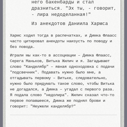
него бакенбарды и стал
дразниться. "Эх ты, - говорит,
- лиpа недоделанная!"
Из анекдотов Даниила Хармса
Хармс ходил тогда в распечатках, и Димка Флаасс
часто цитировал анекдоты наизусть по поводу и
без повода.
Играли мы как-то в ассоциации – Димка Флаасс,
Серега Маньков, Витька Жилич и я. Загадывают
слово "Канделябр" – явная одноходовка с подачи
"подсвечник". Подавать нужно было мне, а
отгадывать первому – Витьке, следовательно,
нужно было придумать такое слово, чтобы Витька
не догадался, а Димка – угадал с первого раза.
Я подала слово "недолира". Жилич сказал что-то
первое попавшееся, Димка же поднял брови и
говорит: "Неужели канделябр?"