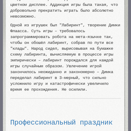
цветном дисплее. Аддикция игры была такая, что
добровольно прекратить играть было абсолютно
невозможно.
Одной из игрушек был "Лабиринт", творение Димки
Флаасса. Суть игры – требовалось
запрограммировать робота на мета-язычке так,
чтобы он обошёл лабиринт, собрав по пути все
"клады". Народ сидел, вырисовывая на бумажке
схему лабиринта, вычисляемую в процессе игры
эмпирически – лабиринт порождался для каждой
игры случайным образом. Увлечение игрой
закончилось неожиданно и закономерно – Димка
переделал лабиринт в 3-мерный, что сильно
усложнило игру и катастрофически увеличило
время ее прохождения. Не осилили.
Профессиональный праздник