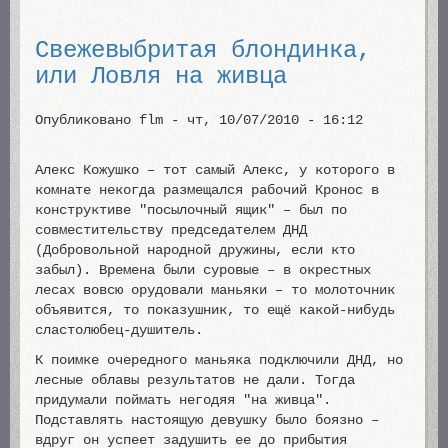
Свежевыбритая блондинка,
или Ловля на живца
Опубликовано
flm
-
чт, 10/07/2010 - 16:12
Алекс Кожушко – тот самый Алекс, у которого в
комнате некогда размещался рабочий Кронос в
конструктиве "посылочный ящик" – был по
совместительству председателем ДНД
(Добровольной народной дружины, если кто
забыл). Времена были суровые – в окрестных
лесах вовсю орудовали маньяки – то молоточник
объявится, то показушник, то ещё какой-нибудь
сластолюбец-душитель.
К поимке очередного маньяка подключили ДНД, но
лесные облавы результатов не дали. Тогда
придумали поймать негодяя "на живца".
Подставлять настоящую девушку было боязно –
вдруг он успеет задушить ее до прибытия