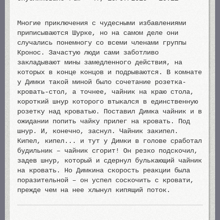
Многие приключения с чудесными избавлениями
приписываются Шурке, но на самом деле они
случались понемногу со всеми членами группы
Кронос. Зачастую люди сами заботливо
закладывают мины замедленного действия, на
которых в конце концов и подрываются. В комнате
у Димки такой миной было сочетание розетка-
кровать-стол, а точнее, чайник на краю стола,
короткий шнур которого втыкался в единственную
розетку над кроватью. Поставил Димка чайник и в
ожидании попить чайку прилег на кровать. Под
шнур. И, конечно, заснул. Чайник закипел.
Кипел, кипел... и тут у Димки в голове сработал
будильник – чайник сгорит! Он резко подскочил,
задев шнур, который и сдернул булькающий чайник
на кровать. Но Димкина скорость реакции была
поразительной – он успел соскочить с кровати,
прежде чем на нее хлынул кипящий поток.