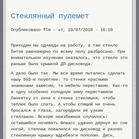
Стеклянный пулемет
Опубликовано
flm
-
чт, 10/07/2010 - 16:10
Приходим мы однажды на работу, а там стекло
битое равномерно по всему полу разбросано. При
внимательном изучении оказалось, что стекло это
раньше было крышкой ДП-дисковода.
А дело было так. Мы все время пытались сделать
нашу 503-ю поуютнее: то стенки красными
знаменами завесим, то мебель переставим. Как-то
в одну особенно холодную зиму переставили
банкетку от окна к стенке стекляшки, чтобы
теплее было спать. А чтобы спящий не очень
бросался в глаза, загородили её узким
стеллажом. Вскоре неизбежное случилось:
оставшийся ночевать Флаасс удачно дёрнул во сне
ногой, стеллаж повалился на дисковод и разнес
стеклянную крышку вдребезги пополам. Диск,