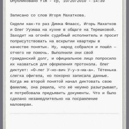
Опубликовано
flm
-
ср, 10/20/2010 - 14:39
Записано со слов Игоря Махаткова.
Сидели как-то раз Димка Флаасс, Игорь Махатков
и Олег Ууэмаа на кухне в общаге на Терешковой.
Заходит на огонёк судебный исполнитель и просит
поприсутствовать на вскрытии квартиры в
качестве понятых. Ну, народ собрался и пошёл –
отчего не помочь. Выполнили они свой
гражданский долг, и официальное лицо попросило
их назваться для оформления протокола. Олег
диктует: «О-лег У-но-вич У-у-э-ма-а». Тётенька
слегка офигела, но покорно записала данные.
Когда же второй понятой начал диктовать свою
фамилию, она решила, что её неумно разыгрывают,
и потребовала предъявить документы. Что и было
сделано незамедлительно на посрамление
маловерам.