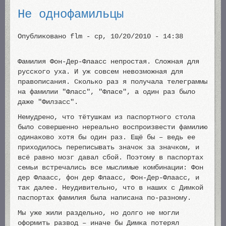
Не однофамильцы
Опубликовано
flm
-
ср, 10/20/2010 - 14:38
Фамилия Фон-Дер-Флаасс непростая. Сложная для
русского уха. И уж совсем невозможная для
правописания. Сколько раз я получала телеграммы
на фамилии "Фласс", "Фласе", а один раз было
даже "Филзасс".
Немудрено, что тётушкам из паспортного стола
было совершенно нереально воспроизвести фамилию
одинаково хотя бы один раз. Ещё бы – ведь ее
приходилось переписывать значок за значком, и
всё равно мозг давал сбой. Поэтому в паспортах
семьи встречались все мыслимые комбинации: Фон
дер Флаасс, фон дер Флаасс, Фон-Дер-Флаасс, и
так далее. Неудивительно, что в наших с Димкой
паспортах фамилия была написана по-разному.
Мы уже жили раздельно, но долго не могли
оформить развод – иначе бы Димка потерял