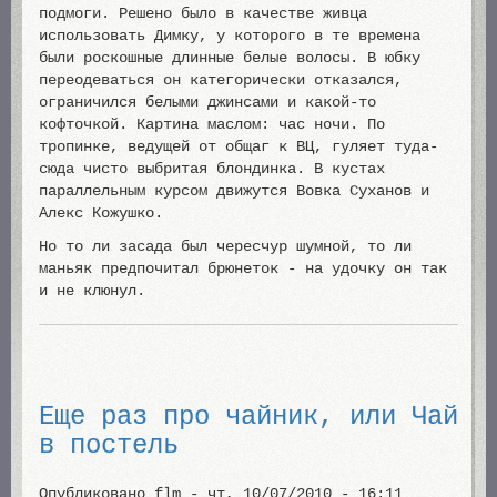
подмоги. Решено было в качестве живца
использовать Димку, у которого в те времена
были роскошные длинные белые волосы. В юбку
переодеваться он категорически отказался,
ограничился белыми джинсами и какой-то
кофточкой. Картина маслом: час ночи. По
тропинке, ведущей от общаг к ВЦ, гуляет туда-
сюда чисто выбритая блондинка. В кустах
параллельным курсом движутся Вовка Суханов и
Алекс Кожушко.
Но то ли засада был чересчур шумной, то ли
маньяк предпочитал брюнеток - на удочку он так
и не клюнул.
Еще раз про чайник, или Чай
в постель
Опубликовано
flm
-
чт, 10/07/2010 - 16:11