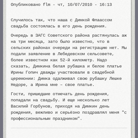
Опубликовано
flm
-
чт, 10/07/2010 - 16:13
Случилось так, что наша с Димкой Флаассом
свадьба состоялась в его день рождения.
Очередь в ЗАГС Советского района растянулась аж
на три месяца, зато было известно, что в
сельских районах очереди на регистрацию нет. Мы
подали заявление в Лебедевском сельсовете,
более известном как 52-й километр. Надо
сказать, Димкина белая рубашка и белое платье
Ирины Гопич дважды участвовали в свадебной
церемонии: Димка одалживал свою рубашку Лешке
Недоре, а Ирина мне – свое платье.
Гости, пришедшие отмечать день рождения,
попадали на свадьбу. И еще несколько лет
Василий Горбунов, приходя на Димкин день
рождения, вежливо и серьёзно поздравлял меня "с
профессиональным праздником".