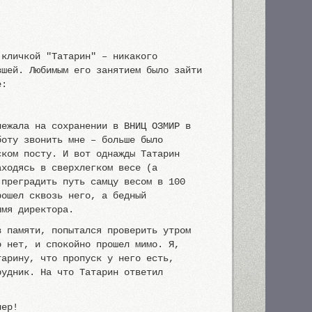
 кличкой "Татарин" – никакого
вшей. Любимым его занятием было зайти
е:
лежала на сохранении в ВНИЦ ОЗМИР в
боту звонить мне – больше было
ском посту. И вот однажды Татарин
аходясь в сверхлегком весе (а
 преградить путь самцу весом в 100
рошел сквозь него, а бедный
имя директора.
в памяти, попытался проверить утром
о нет, и спокойно прошел мимо. Я,
тарину, что пропуск у него есть,
рудник. На что Татарин ответил
нер!