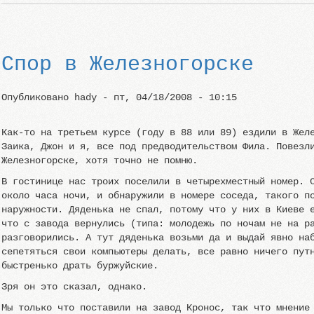
Спор в Железногорске
Опубликовано
hady
-
пт, 04/18/2008 - 10:15
Как-то на третьем курсе (году в 88 или 89) ездили в Жел
Заика, Джон и я, все под предводительством Фила. Повезл
Железногорске, хотя точно не помню.
В гостинице нас троих поселили в четырехместный номер. 
около часа ночи, и обнаружили в номере соседа, такого п
наружности. Дяденька не спал, потому что у них в Киеве 
что с завода вернулись (типа: молодежь по ночам не на р
разговорились. А тут дяденька возьми да и выдай явно на
сепетяться свои компьютеры делать, все равно ничего пут
быстренько драть буржуйские.
Зря он это сказал, однако.
Мы только что поставили на завод Кронос, так что мнение