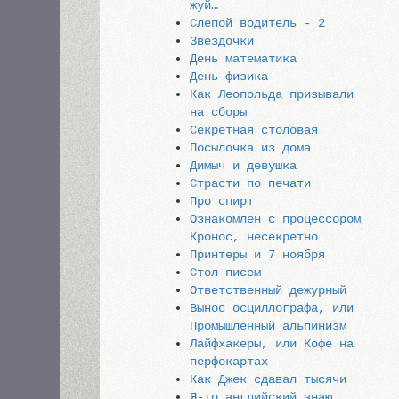
жуй…
Слепой водитель - 2
Звёздочки
День математика
День физика
Как Леопольда призывали
на сборы
Секретная столовая
Посылочка из дома
Димыч и девушка
Страсти по печати
Про спирт
Ознакомлен с процессором
Кронос, несекретно
Принтеры и 7 ноября
Стол писем
Ответственный дежурный
Вынос осциллографа, или
Промышленный альпинизм
Лайфхакеры, или Кофе на
перфокартах
Как Джек сдавал тысячи
Я-то английский знаю