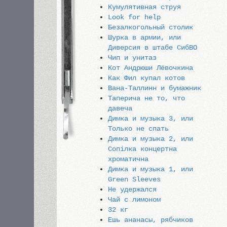
Кумулятивная струя
Look for help
Безалкогольный столик
Шурка в армии, или
Диверсия в штабе СибВО
Чип и унитаз
Кот Андрюши Лёвочкина
Как Фил купал котов
Вана-Таллинн и бумажник
Таперича не то, что
давеча
Димка и музыка 3, или
Только не спать
Димка и музыка 2, или
Сопiлка концертна
хроматична
Димка и музыка 1, или
Green Sleeves
Не удержался
Чай с лимоном
32 кг
Ешь ананасы, рябчиков