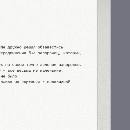
ппе дружно решил обзавестись
передвижения был запорожец, который,
ех на своем темно-зеленом запорожце.
о – все весьма не маленькие.
 не было.
азывая на картинку с инвалидной