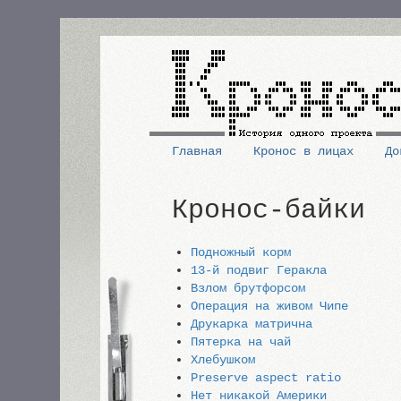
Перейти
к
основному
содержанию
Главная
Кронос в лицах
До
Основная
Кронос-байки
навигация
Подножный корм
13-й подвиг Геракла
Взлом брутфорсом
Операция на живом Чипе
Друкарка матрична
Пятерка на чай
Хлебушком
Preserve aspect ratio
Нет никакой Америки