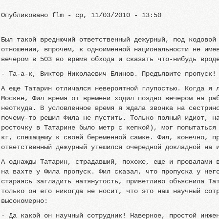
Опубликовано
flm
-
ср, 11/03/2010 - 13:50
Был такой вреднючий ответственный дежурный, под кодовой
отношения, впрочем, к одноименной национальности не име
вечером в 503 во время обхода и сказать что-нибудь врод
- Та-а-к, Виктор Николаевич Блинов. Предъявите пропуск!
А еще Татарин отличался невероятной глупостью. Когда я 
Москве, Фил время от времени ходил поздно вечером на ра
неоткуда. В условленное время я ждала звонка на сестрин
почему-то решил Фила не пустить. Только полный идиот, н
росточку в Татарине было метр с кепкой), мог попытаться
кг, спешащему к своей беременной самке. Фил, конечно, п
ответственный дежурный утешился очередной докладной на 
А однажды Татарин, страдавший, похоже, еще и провалами 
на вахте у Фила пропуск. Фил сказал, что пропуска у нег
стараясь загладить натянутость, приветливо объяснила Та
только он его никогда не носит, что это наш научный сот
высокомерно:
- Да какой он научный сотрудник! Наверное, простой инже