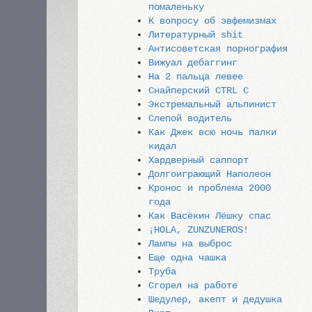
помаленьку
К вопросу об эвфемизмах
Литературный shit
Антисоветская порнография
Вижуал дебаггинг
На 2 пальца левее
Снайперский CTRL C
Экстремальный альпинист
Слепой водитель
Как Джек всю ночь палки
кидал
Хардверный саппорт
Долгоиграющий Наполеон
Кронос и проблема 2000
года
Как Васёкин Лёшку спас
¡HOLA, ZUNZUNEROS!
Лампы на выброс
Еще одна чашка
Труба
Сгорел на работе
Шедулер, акепт и дедушка