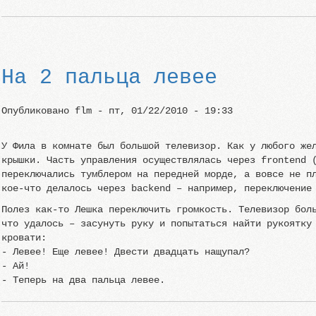
На 2 пальца левее
Опубликовано
flm
-
пт, 01/22/2010 - 19:33
У Фила в комнате был большой телевизор. Как у любого же
крышки. Часть управления осуществлялась через frontend 
переключались тумблером на передней морде, а вовсе не п
кое-что делалось через backend – например, переключение
Полез как-то Лешка переключить громкость. Телевизор бол
что удалось – засунуть руку и попытаться найти рукоятку
кровати:
- Левее! Еще левее! Двести двадцать нащупал?
- Ай!
- Теперь на два пальца левее.