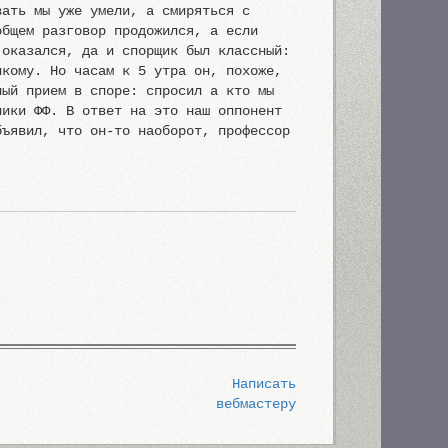
вать мы уже умели, а смиряться с
общем разговор продожился, а если
 оказался, да и спорщик был классный:
икому. Но часам к 5 утра он, похоже,
ный прием в споре: спросил а кто мы
ники ФФ. В ответ на это наш оппонент
бъявил, что он-то наоборот, профессор
.
Написать
вебмастеру