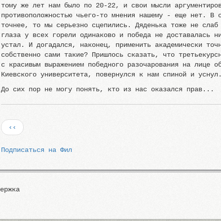
тому же лет нам было по 20-22, и свои мысли аргументиро
противоположностью чьего-то мнения нашему - еще нет. В 
точнее, то мы серьезно сцепились. Дяденька тоже не слаб
глаза у всех горели одинаково и победа не доставалась н
устал. И догадался, наконец, применить академически точ
собственно сами такие? Пришлось сказать, что третьекурс
с красивым выражением победного разочарования на лице о
Киевского университета, повернулся к нам спиной и уснул
До сих пор не могу понять, кто из нас оказался прав...
Нумерация
Предыдущая
‹‹
страниц
страница
Подписаться на Фил
держка