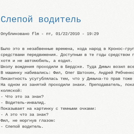
Слепой водитель
Опубликовано
flm
-
пт, 01/22/2010 - 19:29
Было это в незабвенные времена, кода народ в Кронос-гру
средствами передвижения. Доступным в те годы средством 
хотя и не автомобиль, а ездил.
Школу вождения проходили в Бердске. Туда Димыч возил вс
В машинку набивались: Фил, Олег Шатохин, Андрей Рябченк
Пикантность усугублялась тем, что у Димыча-то прав тоже
На одном из занятий проходили знаки. Преподаватель, пок
коляской:
- Что это за знак?
- Водитель-инвалид.
Показывает на картинку с темными очками:
- А это что за знак?
Фил, не моргнув глазом:
- Слепой водитель.