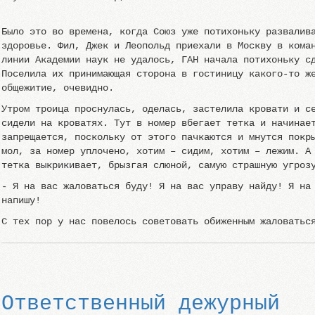
Было это во времена, когда Союз уже потихоньку развалив
здоровье. Фил, Джек и Леопольд приехали в Москву в кома
линии Академии наук не удалось, ГАН начала потихоньку с
Поселила их принимающая сторона в гостиницу какого-то ж
общежитие, очевидно.
Утром троица проснулась, оделась, застелила кровати и с
сидели на кроватях. Тут в номер вбегает тетка и начинае
запрещается, поскольку от этого пачкаются и мнутся покр
мол, за номер уплочено, хотим – сидим, хотим – лежим. А
тетка выкрикивает, брызгая слюной, самую страшную угроз
- Я на вас жаловаться буду! Я на вас управу найду! Я на
напишу!
С тех пор у нас повелось советовать обиженным жаловатьс
Ответственный дежурный