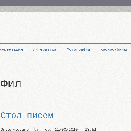
кументация
Литература
Фотографии
Кронос-байки
Фил
Стол писем
Опубликовано
flm
-
ср, 11/03/2010 - 13:51