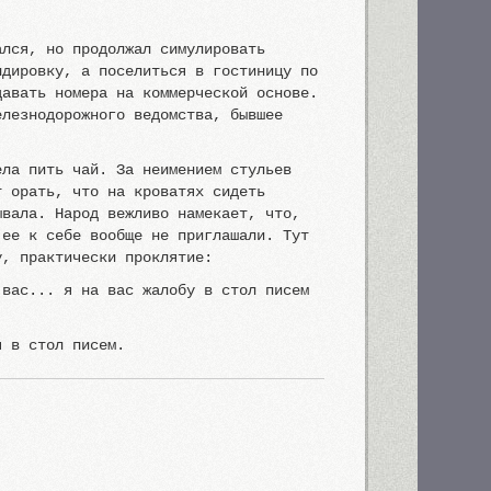
ался, но продолжал симулировать
ндировку, а поселиться в гостиницу по
давать номера на коммерческой основе.
елезнодорожного ведомства, бывшее
ела пить чай. За неимением стульев
т орать, что на кроватях сидеть
ывала. Народ вежливо намекает, что,
 ее к себе вообще не приглашали. Тут
у, практически проклятие:
 вас... я на вас жалобу в стол писем
я в стол писем.