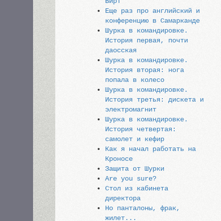
Вирт
Еще раз про английский и
конференцию в Самарканде
Шурка в командировке.
История первая, почти
даосская
Шурка в командировке.
История вторая: нога
попала в колесо
Шурка в командировке.
История третья: дискета и
электромагнит
Шурка в командировке.
История четвертая:
самолет и кефир
Как я начал работать на
Кроносе
Защита от Шурки
Are you sure?
Стол из кабинета
директора
Но панталоны, фрак,
жилет...