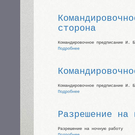
Песочная
кофеварка
Командировочно
сторона
Командировочное предписание И. 
Подробнее
о
Командировочное
предписание
И. Бахтина,
Командировочно
обратная
сторона
Командировочное предписание И. 
Подробнее
о
Командировочное
предписание
И. Бахтина
Разрешение на 
Разрешение на ночную работу
Подробнее
о