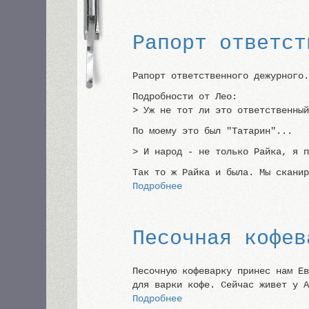
32-
килограммовая
гиря
Рапорт ответст
Рапорт ответственного дежурного
Подробности от Лео:
> Уж не тот ли это ответственны
По моему это был "Татарин"...
> И народ - не только Райка, я 
Так то ж Райка и была. Мы скани
Подробнее
о
Рапорт
ответственного
дежурного
Песочная кофев
Песочную кофеварку принес нам Е
для варки кофе. Сейчас живет у 
Подробнее
о