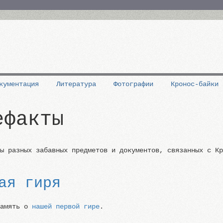
кументация
Литература
Фотографии
Кронос-байки
ефакты
ны разных забавных предметов и документов, связанных с К
ая гиря
память о
нашей первой гире
.