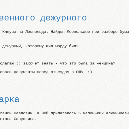
венного дежурного
. Кляуза на Леопольда. Найден Леопольдом при разборе бум
й дежурный, которому Фил морду бил?
полагаю :) захочет знать - что это была за женщина?
ровали документы перед отьездом в США. :)
арка
вгений Павлович. К ней прилагалось 6 маленьких алюминиев
Антона Савушкина.