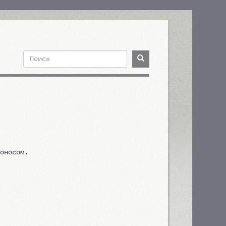
Поиск
Поиск
Форма
поиска
роносом.