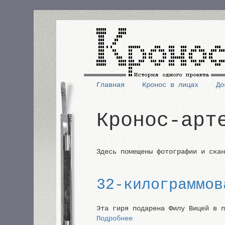
Перейти
к
основному
содержанию
Главная
Кронос в лицах
До
Основная
Кронос-арт
навигация
Здесь помещены фотографии и ска
32-килограммов
Эта гиря подарена Филу Вицей в 
Подробнее
о