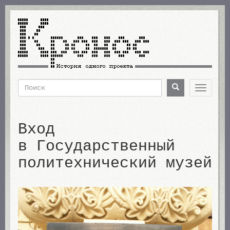
Перейти
к
основному
содержанию
Поиск
Поиск
Toggle
navigat
Форма
поиска
Вход
в Государственный
политехнический музей